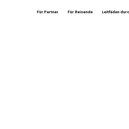
Für Partner
Für Reisende
Leitfäden dur