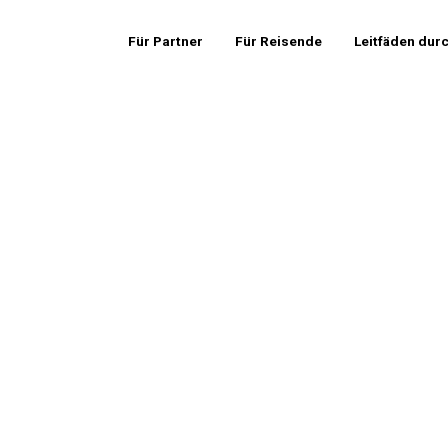
Für Partner
Für Reisende
Leitfäden dur