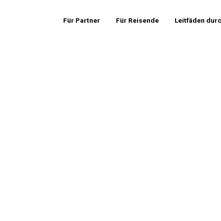
Für Partner
Für Reisende
Leitfäden dur