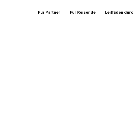
Für Partner
Für Reisende
Leitfäden dur