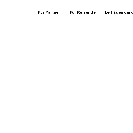
Für Partner
Für Reisende
Leitfäden dur