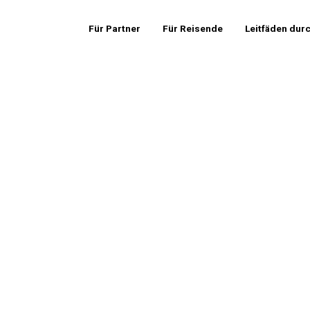
Für Partner
Für Reisende
Leitfäden dur