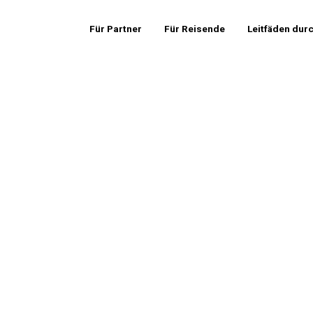
Für Partner
Für Reisende
Leitfäden dur