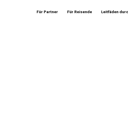
Für Partner
Für Reisende
Leitfäden dur