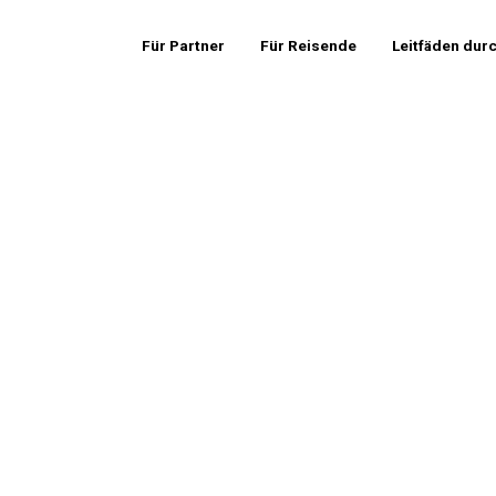
Für Partner
Für Reisende
Leitfäden dur