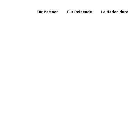
Für Partner
Für Reisende
Leitfäden dur