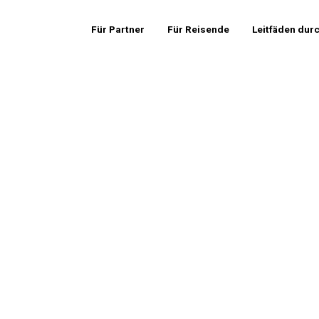
Für Partner
Für Reisende
Leitfäden dur