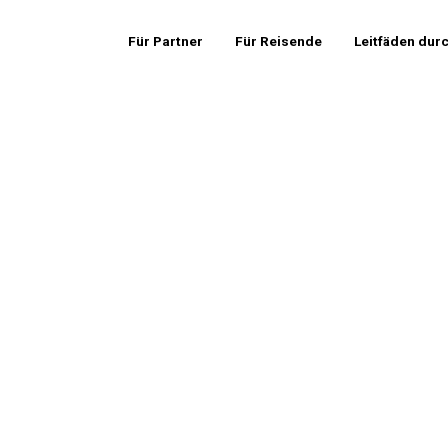
Für Partner
Für Reisende
Leitfäden dur