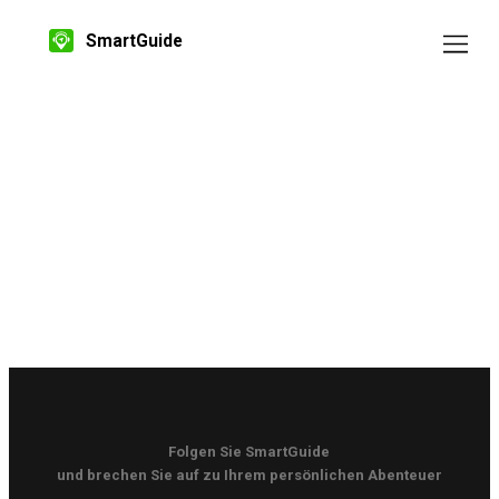
SmartGuide
Folgen Sie SmartGuide
und brechen Sie auf zu Ihrem persönlichen Abenteuer