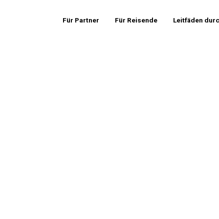
Für Partner
Für Reisende
Leitfäden dur