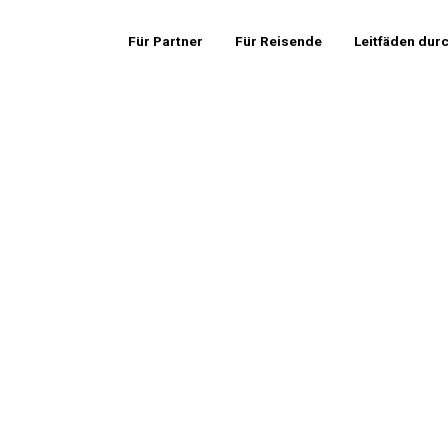
Für Partner
Für Reisende
Leitfäden dur