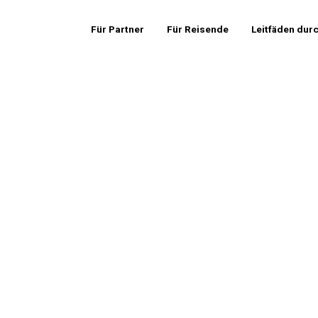
Für Partner
Für Reisende
Leitfäden dur