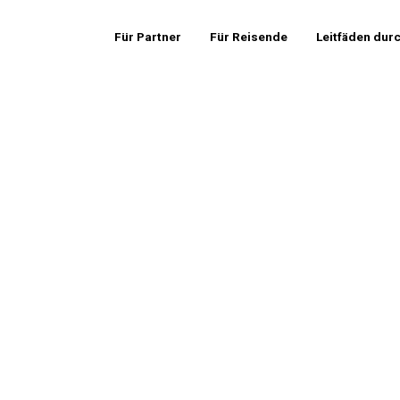
Für Partner
Für Reisende
Leitfäden dur