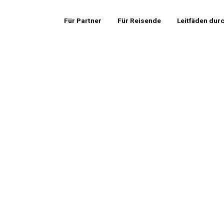
Für Partner
Für Reisende
Leitfäden dur