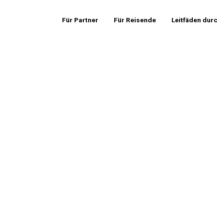
Für Partner
Für Reisende
Leitfäden dur