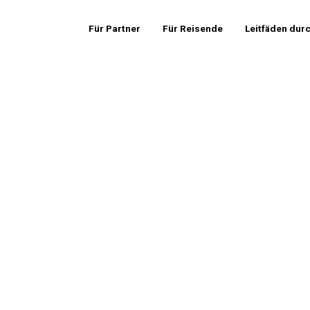
Für Partner
Für Reisende
Leitfäden dur