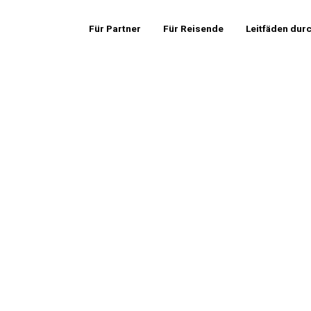
Für Partner
Für Reisende
Leitfäden dur