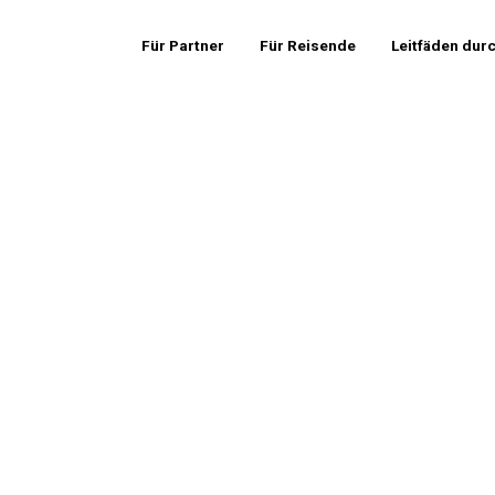
Für Partner
Für Reisende
Leitfäden dur