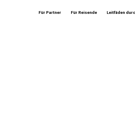
Für Partner
Für Reisende
Leitfäden dur