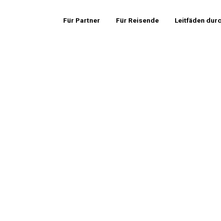
Für Partner
Für Reisende
Leitfäden dur