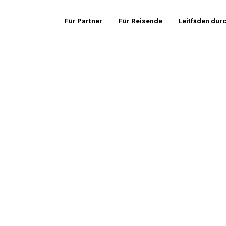
Für Partner
Für Reisende
Leitfäden dur