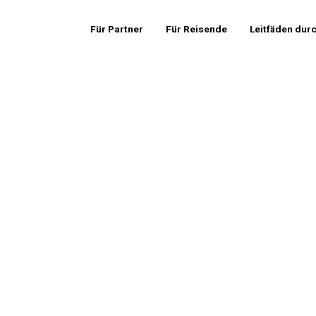
Für Partner
Für Reisende
Leitfäden dur