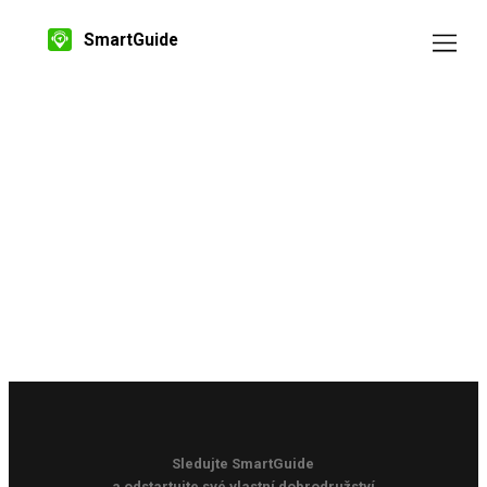
SmartGuide
Sledujte SmartGuide
a odstartujte své vlastní dobrodružství