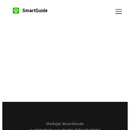
SmartGuide
Sledujte SmartGuide
a odstartujte své vlastní dobrodružství