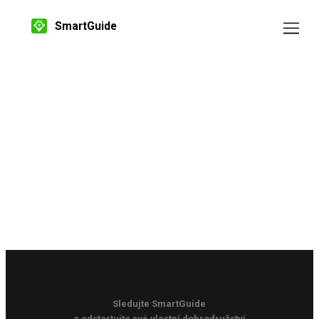
SmartGuide
Sledujte SmartGuide
a odstartujte své vlastní dobrodružství