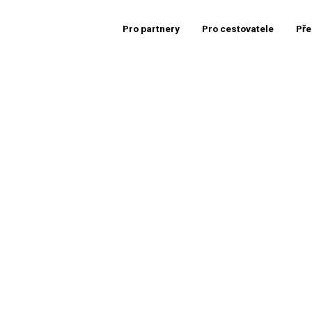
Pro partnery
Pro cestovatele
Pře