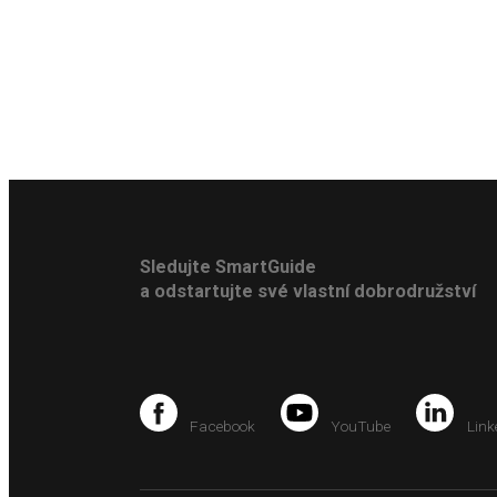
Sledujte SmartGuide
a odstartujte své vlastní dobrodružství
Facebook
YouTube
Link