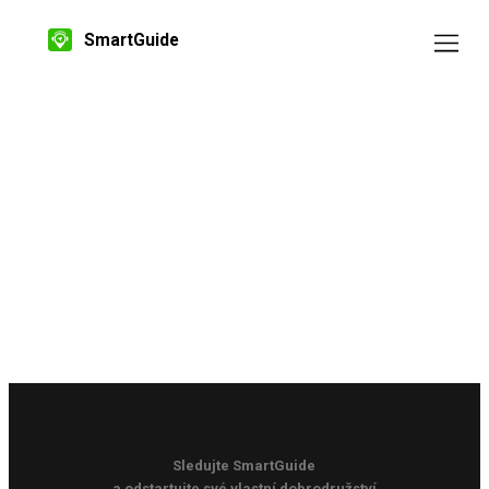
SmartGuide
Sledujte SmartGuide
a odstartujte své vlastní dobrodružství