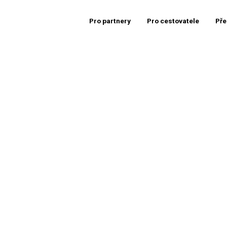
Pro partnery
Pro cestovatele
Pře