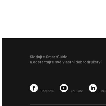
Sledujte SmartGuide
a odstartujte své vlastní dobrodružství
Facebook
YouTube
Link