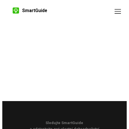
SmartGuide
Sledujte SmartGuide
a odstartujte své vlastní dobrodružství