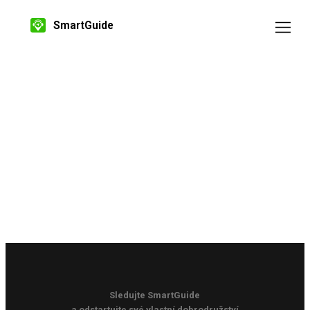
SmartGuide
Sledujte SmartGuide
a odstartujte své vlastní dobrodružství