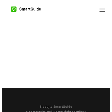
SmartGuide
Sledujte SmartGuide
a odstartujte své vlastní dobrodružství