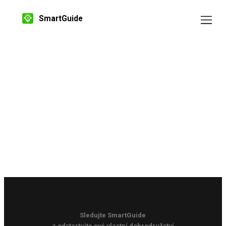
SmartGuide
Sledujte SmartGuide
a odstartujte své vlastní dobrodružství