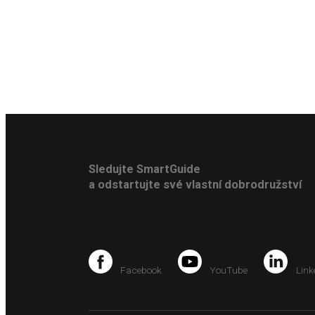
Sledujte SmartGuide
a odstartujte své vlastní dobrodružství
Facebook
YouTube
Link