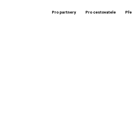
Pro partnery
Pro cestovatele
Pře