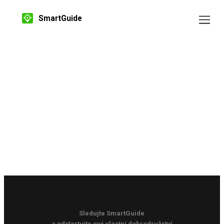
SmartGuide
Sledujte SmartGuide
a odstartujte své vlastní dobrodružství