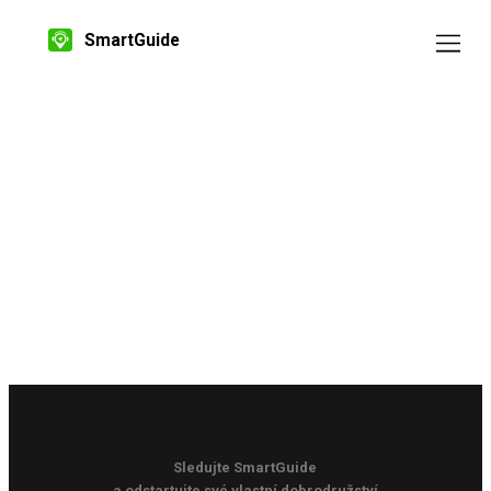
SmartGuide
Sledujte SmartGuide
a odstartujte své vlastní dobrodružství