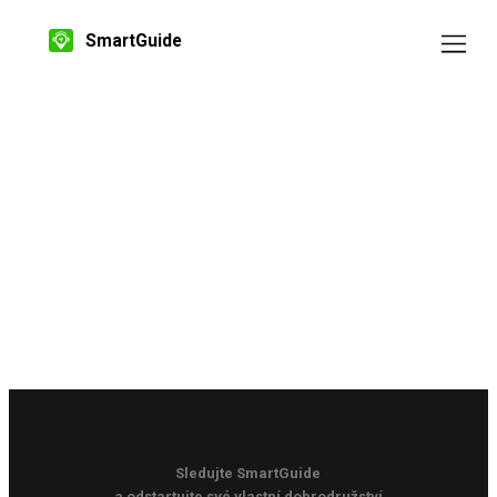
SmartGuide
Sledujte SmartGuide
a odstartujte své vlastní dobrodružství