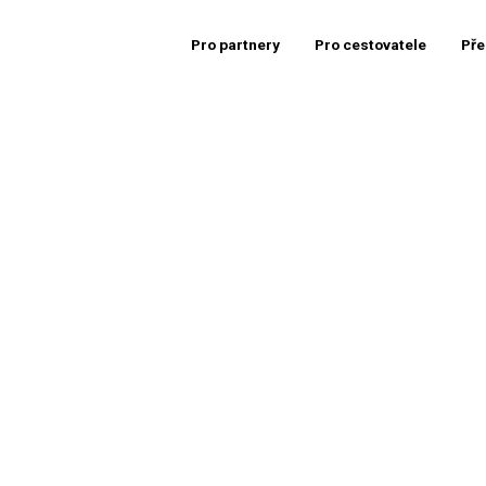
Pro partnery
Pro cestovatele
Pře