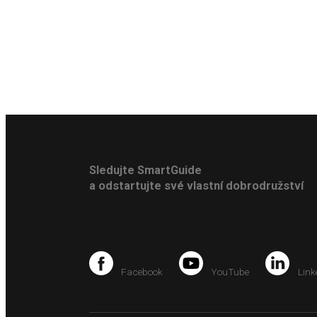
Sledujte SmartGuide
a odstartujte své vlastní dobrodružství
Facebook
YouTube
Link