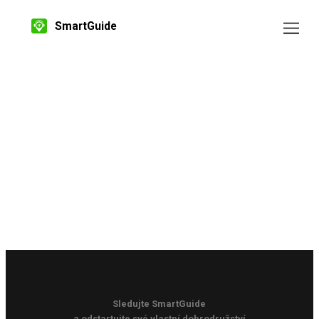
SmartGuide
Sledujte SmartGuide
a odstartujte své vlastní dobrodružství