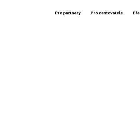
Pro partnery
Pro cestovatele
Pře