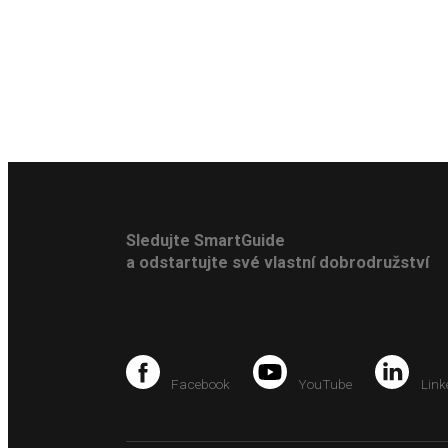
Sledujte SmartGuide
a odstartujte své vlastní dobrodružství
Facebook
YouTube
Link