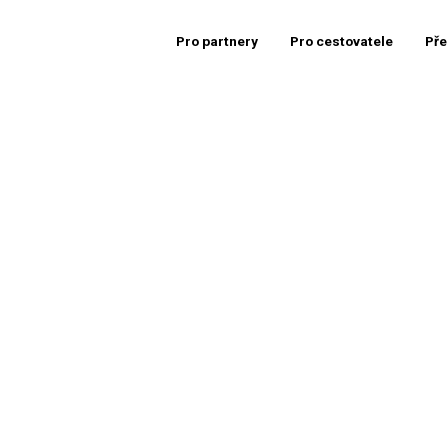
Pro partnery
Pro cestovatele
Pře