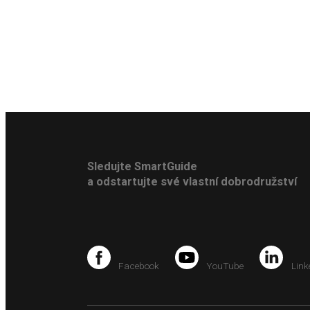
Sledujte SmartGuide
a odstartujte své vlastní dobrodružství
Facebook
YouTube
Link