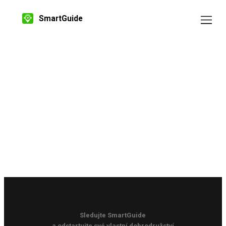
SmartGuide
Sledujte SmartGuide
a odstartujte své vlastní dobrodružství