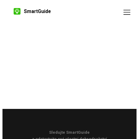
SmartGuide
Sledujte SmartGuide
a odstartujte své vlastní dobrodružství