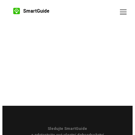
SmartGuide
Sledujte SmartGuide
a odstartujte své vlastní dobrodružství