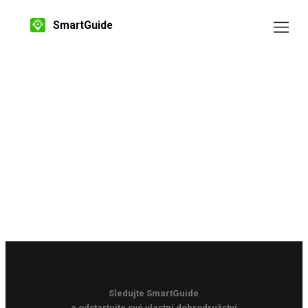
SmartGuide
Sledujte SmartGuide
a odstartujte své vlastní dobrodružství