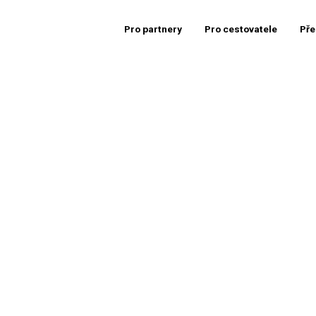
Pro partnery
Pro cestovatele
Pře