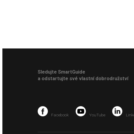
Sledujte SmartGuide
a odstartujte své vlastní dobrodružství
Facebook
YouTube
Link