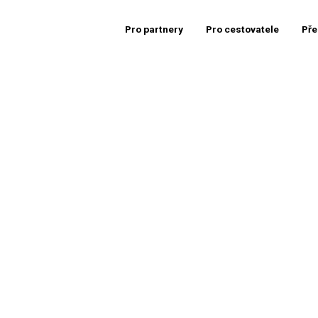
Pro partnery
Pro cestovatele
Pře