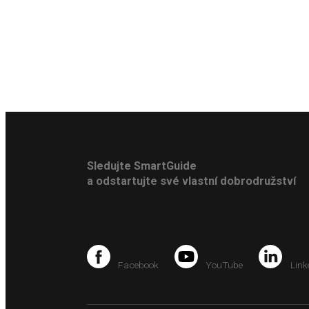
Sledujte SmartGuide
a odstartujte své vlastní dobrodružství
Facebook
YouTube
Link